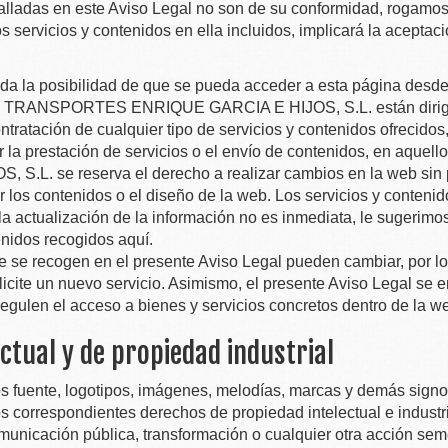
etalladas en este Aviso Legal no son de su conformidad, rogamo
os servicios y contenidos en ella incluidos, implicará la aceptac
dada la posibilidad de que se pueda acceder a esta página desde
e
TRANSPORTES ENRIQUE GARCIA E HIJOS, S.L.
están diri
 contratación de cualquier tipo de servicios y contenidos ofrecidos
 la prestación de servicios o el envío de contenidos, en aquell
, S.L.
se reserva el derecho a realizar cambios en la web sin p
nar los contenidos o el diseño de la web. Los servicios y conten
la actualización de la información no es inmediata, le sugerim
enidos recogidos aquí.
ue se recogen en el presente Aviso Legal pueden cambiar, por l
icite un nuevo servicio. Asimismo, el presente Aviso Legal se e
egulen el acceso a bienes y servicios concretos dentro de la w
ctual y de propiedad industrial
gos fuente, logotipos, imágenes, melodías, marcas y demás signo
os correspondientes derechos de propiedad intelectual e industri
comunicación pública, transformación o cualquier otra acción sem