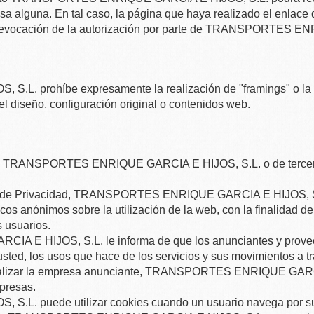
usa alguna. En tal caso, la página que haya realizado el enlace
revocación de la autorización por parte de
TRANSPORTES ENRI
, S.L.
prohíbe expresamente la realización de "framings" o la u
l diseño, configuración original o contenidos web.
e
TRANSPORTES ENRIQUE GARCIA E HIJOS, S.L.
o de terc
a de Privacidad,
TRANSPORTES ENRIQUE GARCIA E HIJOS, S
cos anónimos sobre la utilización de la web, con la finalidad de
s usuarios.
IA E HIJOS, S.L.
le informa de que los anunciantes y prov
usted, los usos que hace de los servicios y sus movimientos a tr
alizar la empresa anunciante,
TRANSPORTES ENRIQUE GARCIA
presas.
, S.L.
puede utilizar cookies cuando un usuario navega por su