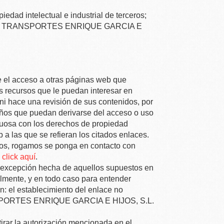
edad intelectual e industrial de terceros;
n
TRANSPORTES ENRIQUE GARCIA E
e el acceso a otras páginas web que
os recursos que le puedan interesar en
 ni hace una revisión de sus contenidos, por
años que puedan derivarse del acceso o uso
tuosa con los derechos de propiedad
a las que se refieran los citados enlaces.
chos, rogamos se ponga en contacto con
click aquí
.
b, excepción hecha de aquellos supuestos en
almente, y en todo caso para entender
n: el establecimiento del enlace no
ORTES ENRIQUE GARCIA E HIJOS, S.L.
irar la autorización mencionada en el