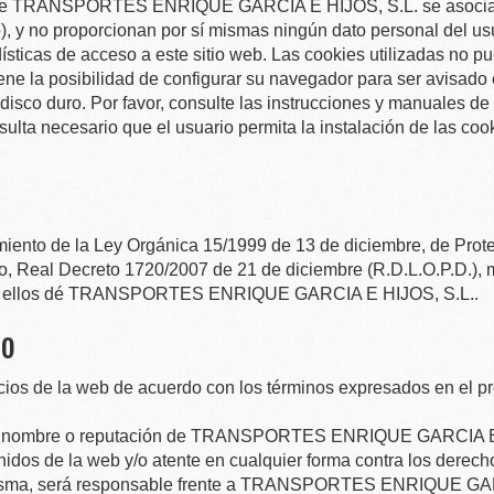
de
TRANSPORTES ENRIQUE GARCIA E HIJOS, S.L.
se asoci
 y no proporcionan por sí mismas ningún dato personal del usua
sticas de acceso a este sitio web. Las cookies utilizadas no p
iene la posibilidad de configurar su navegador para ser avisado
 disco duro. Por favor, consulte las instrucciones y manuales d
esulta necesario que el usuario permita la instalación de las co
miento de la Ley Orgánica 15/1999 de 13 de diciembre, de Prot
o, Real Decreto 1720/2007 de 21 de diciembre (R.D.L.O.P.D.), 
 ellos dé
TRANSPORTES ENRIQUE GARCIA E HIJOS, S.L.
.
io
vicios de la web de acuerdo con los términos expresados en el 
n nombre o reputación de
TRANSPORTES ENRIQUE GARCIA E 
idos de la web y/o atente en cualquier forma contra los derechos
isma, será responsable frente a
TRANSPORTES ENRIQUE GARCI