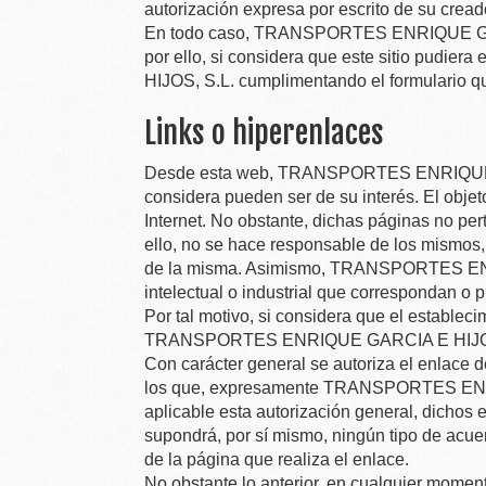
autorización expresa por escrito de su cread
En todo caso,
TRANSPORTES ENRIQUE GAR
por ello, si considera que este sitio pudier
HIJOS, S.L.
cumplimentando el formulario q
Links o hiperenlaces
Desde esta web,
TRANSPORTES ENRIQUE 
considera pueden ser de su interés. El objet
Internet. No obstante, dichas páginas no pe
ello, no se hace responsable de los mismos
de la misma. Asimismo,
TRANSPORTES ENR
intelectual o industrial que correspondan o 
Por tal motivo, si considera que el estable
TRANSPORTES ENRIQUE GARCIA E HIJOS
Con carácter general se autoriza el enlace 
los que, expresamente
TRANSPORTES ENRI
aplicable esta autorización general, dichos 
supondrá, por sí mismo, ningún tipo de acue
de la página que realiza el enlace.
No obstante lo anterior, en cualquier mome