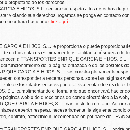
or o propietario de los derechos.
CIA E HIJOS, S.L.
declara su respeto a los derechos de propi
a estar violando sus derechos, rogamos se ponga en contacto co
ue encontrará haciendo
click aquí
.
GARCIA E HIJOS, S.L.
le proporciona o puede proporcionarl
o de dichos enlaces es meramente el facilitar la búsqueda de l
rtenecen a
TRANSPORTES ENRIQUE GARCIA E HIJOS, S.L.
,
, del funcionamiento de la página enlazada o de los posibles d
IQUE GARCIA E HIJOS, S.L.
, se muestra plenamente respe
puedan corresponder a terceras personas, sobre las páginas web 
cimiento de los citados enlaces pudiera estar violando sus dere
, S.L.
cumplimentando el formulario que encontrará haciendo
de páginas web o de direcciones de correo electrónico a la we
QUE GARCIA E HIJOS, S.L.
manifieste lo contrario. Adicion
enlaces deberán respetar, necesariamente, la siguiente condició
rdo, contrato, patrocinio ni recomendación por parte de
TRANSP
nto
TRANSPORTES ENRIQUE GARCIA E HIJOS, S.L.
podrá ret