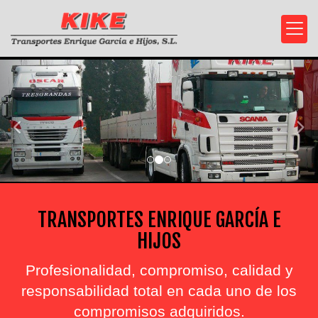
prev
nex
TRANSPORTES ENRIQUE GARCÍA E
HIJOS
Profesionalidad, compromiso, calidad y
responsabilidad total en cada uno de los
compromisos adquiridos.